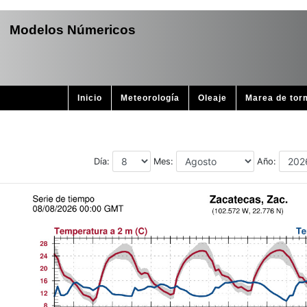
Modelos Númericos
Inicio
Meteorología
Oleaje
Marea de tor