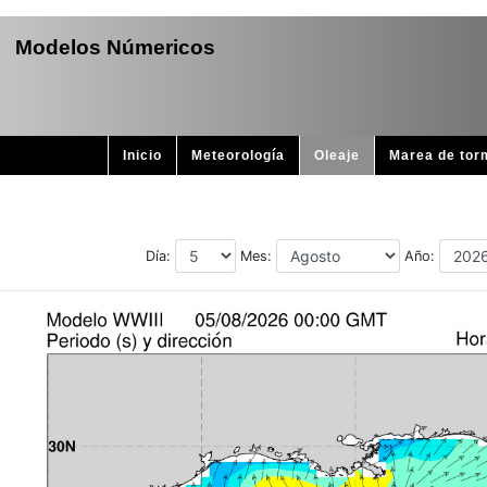
Modelos Númericos
Inicio
Meteorología
Oleaje
Marea de tor