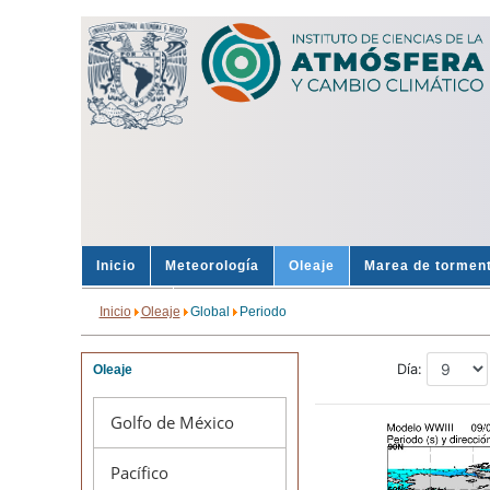
Inicio
Meteorología
Oleaje
Marea de tormen
Sondeos
Alertas
Inicio
Oleaje
Global
Periodo
Oleaje
Golfo de México
Pacífico