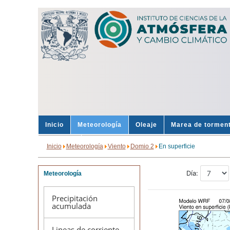
Inicio
Meteorología
Oleaje
Marea de tormen
Sondeos
Alertas
Inicio
Meteorología
Viento
Domio 2
En superficie
Meteorología
Precipitación
acumulada
Lineas de corriente