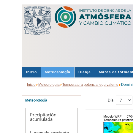
Inicio
Meteorología
Oleaje
Marea de tormen
Sondeos
Alertas
Inicio
Meteorología
Temperatura potencial equivalente
Domini
Meteorología
Precipitación
acumulada
Lineas de corriente