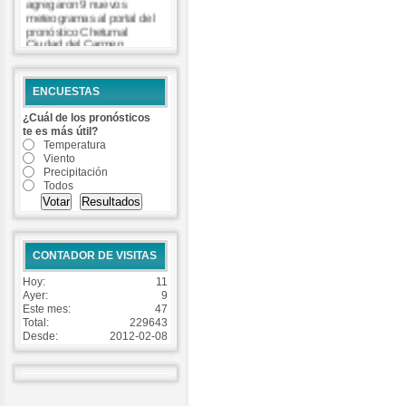
agregaron 9 nuevos
meteogramas al portal del
pronóstico Chetumal
Ciudad del Carmen
Coatzacoalcos Cozumel
Isla Mujeres Matamoros
Progreso Tuxpan Veracruz
ENCUESTAS
-
Read more...
¿Cuál de los pronósticos
te es más útil?
Temperatura
Viento
Precipitación
Todos
CONTADOR DE VISITAS
Hoy:
11
Ayer:
9
Este mes:
47
Total:
229643
Desde:
2012-02-08