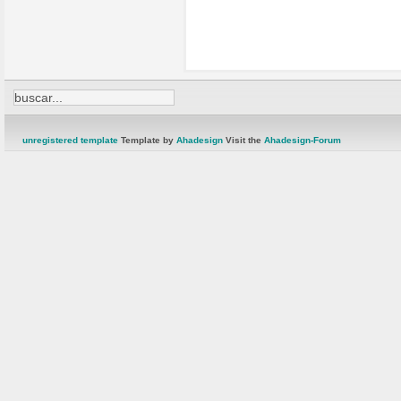
unregistered template
Template by
Ahadesign
Visit the
Ahadesign-Forum