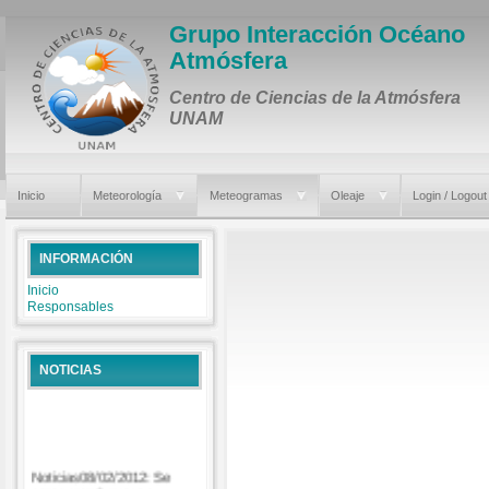
Grupo Interacción Océano
Atmósfera
Centro de Ciencias de la Atmósfera
UNAM
Inicio
Meteorología
Meteogramas
Oleaje
Login / Logout
INFORMACIÓN
Inicio
Responsables
NOTICIAS
Noticias08/02/2012: Se