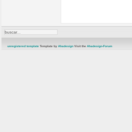
unregistered template
Template by
Ahadesign
Visit the
Ahadesign-Forum