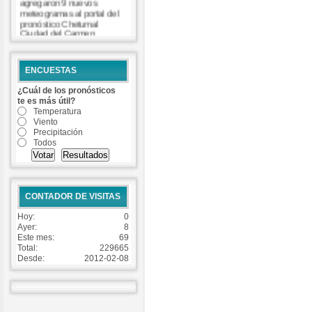
agregaron 9 nuevos
meteogramas al portal del
pronóstico Chetumal
Ciudad del Carmen
Coatzacoalcos Cozumel
Isla Mujeres Matamoros
Progreso Tuxpan Veracruz
ENCUESTAS
-
Read more...
¿Cuál de los pronósticos
te es más útil?
Temperatura
Viento
Precipitación
Todos
CONTADOR DE VISITAS
Hoy:
0
Ayer:
8
Este mes:
69
Total:
229665
Desde:
2012-02-08