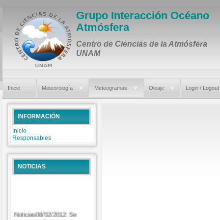
Grupo Interacción Océano
Atmósfera
Centro de Ciencias de la Atmósfera
UNAM
Inicio
Meteorología
Meteogramas
Oleaje
Login / Logout
INFORMACIÓN
Inicio
Responsables
NOTICIAS
Noticias08/02/2012: Se