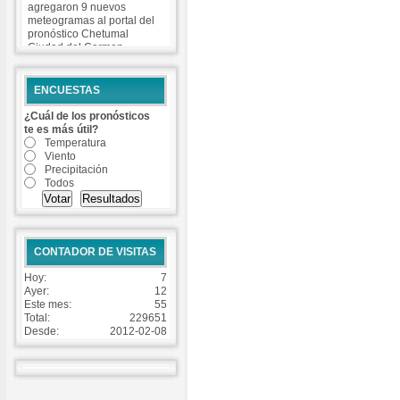
agregaron 9 nuevos
meteogramas al portal del
pronóstico Chetumal
Ciudad del Carmen
Coatzacoalcos Cozumel
Isla Mujeres Matamoros
Progreso Tuxpan Veracruz
ENCUESTAS
-
Read more...
¿Cuál de los pronósticos
te es más útil?
Temperatura
Viento
Precipitación
Todos
CONTADOR DE VISITAS
Hoy:
7
Ayer:
12
Este mes:
55
Total:
229651
Desde:
2012-02-08