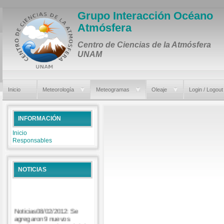
Grupo Interacción Océano
Atmósfera
Centro de Ciencias de la Atmósfera
UNAM
Inicio
Meteorología
Meteogramas
Oleaje
Login / Logout
INFORMACIÓN
Inicio
Responsables
NOTICIAS
Noticias08/02/2012: Se
agregaron 9 nuevos