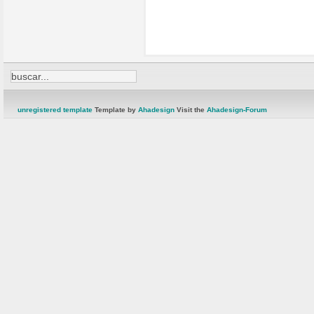
unregistered template
Template by
Ahadesign
Visit the
Ahadesign-Forum