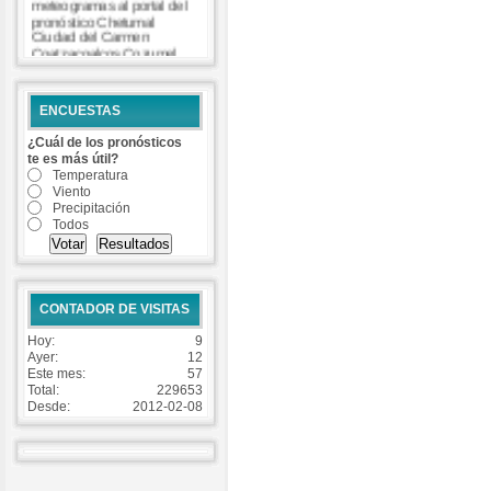
meteogramas al portal del
pronóstico Chetumal
Ciudad del Carmen
Coatzacoalcos Cozumel
Isla Mujeres Matamoros
Progreso Tuxpan Veracruz
-
Read more...
ENCUESTAS
¿Cuál de los pronósticos
te es más útil?
Temperatura
Viento
Precipitación
Todos
CONTADOR DE VISITAS
Hoy:
9
Ayer:
12
Este mes:
57
Total:
229653
Desde:
2012-02-08