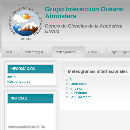
Grupo Interacción Océano
Atmósfera
Centro de Ciencias de la Atmósfera
UNAM
Inicio
Meteorología
Meteogramas
Oleaje
Login / Logout
INFORMACIÓN
Meteogramas internacionales
Inicio
Belmopan
Responsables
Guatemala
Kingston
La Habana
San Salvador
NOTICIAS
Noticias08/02/2012: Se