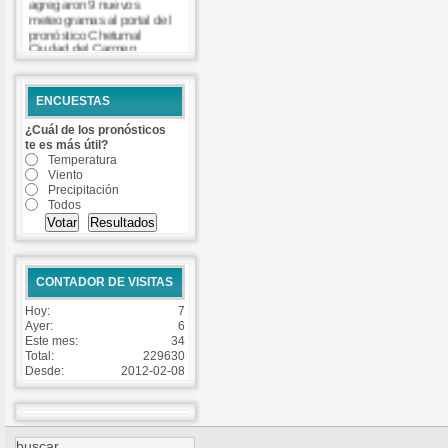
agregaron 9 nuevos
meteogramas al portal del
pronóstico Chetumal
Ciudad del Carmen
Coatzacoalcos Cozumel
Isla Mujeres Matamoros
Progreso Tuxpan Veracruz
ENCUESTAS
-
Read more...
¿Cuál de los pronósticos
te es más útil?
Temperatura
Viento
Precipitación
Todos
CONTADOR DE VISITAS
Hoy:
7
Ayer:
6
Este mes:
34
Total:
229630
Desde:
2012-02-08