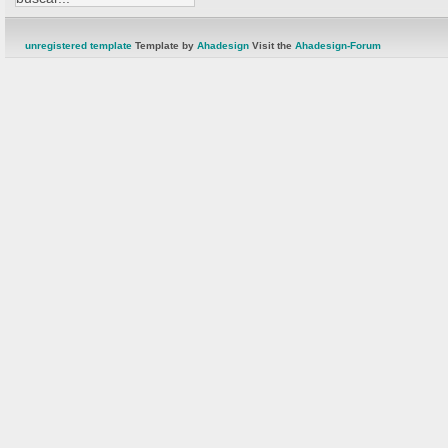
unregistered template
Template by
Ahadesign
Visit the
Ahadesign-Forum