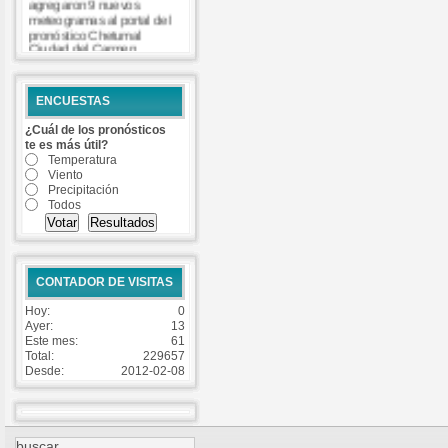
agregaron 9 nuevos
meteogramas al portal del
pronóstico Chetumal
Ciudad del Carmen
Coatzacoalcos Cozumel
Isla Mujeres Matamoros
Progreso Tuxpan Veracruz
ENCUESTAS
-
Read more...
¿Cuál de los pronósticos
te es más útil?
Temperatura
Viento
Precipitación
Todos
CONTADOR DE VISITAS
Hoy:
0
Ayer:
13
Este mes:
61
Total:
229657
Desde:
2012-02-08