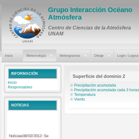
Grupo Interacción Océano
Atmósfera
Centro de Ciencias de la Atmósfera
UNAM
Inicio
Meteorología
Meteogramas
Oleaje
Login / Logout
INFORMACIÓN
Superficie del dominio 2
Inicio
Precipitación acumulada
Responsables
Precipitación acumulada cada 3 horas
Temperatura
Viento
NOTICIAS
Noticias08/02/2012: Se