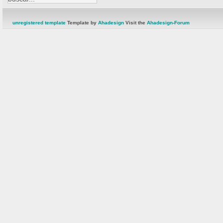
unregistered template
Template by
Ahadesign
Visit the
Ahadesign-Forum