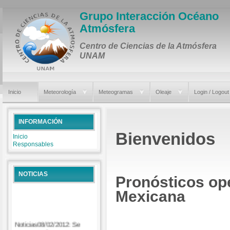
Grupo Interacción Océano
Atmósfera
Centro de Ciencias de la Atmósfera
UNAM
Inicio
Meteorología
Meteogramas
Oleaje
Login / Logout
INFORMACIÓN
Bienvenidos
Inicio
Responsables
NOTICIAS
Pronósticos ope
Mexicana
Noticias08/02/2012: Se