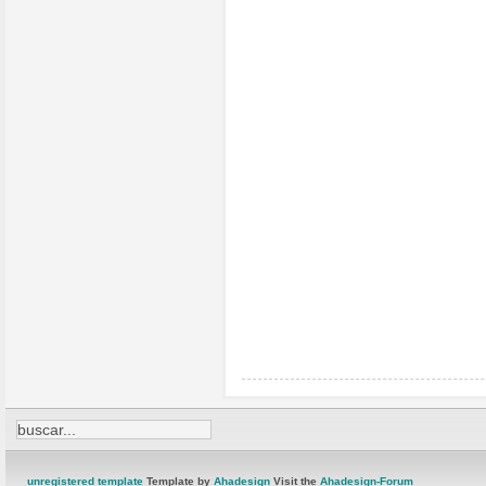
unregistered template
Template by
Ahadesign
Visit the
Ahadesign-Forum