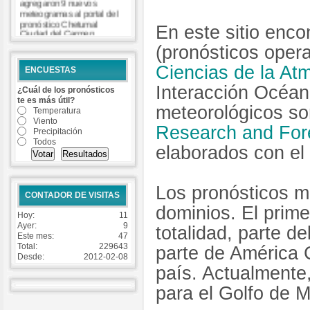
agregaron 9 nuevos
meteogramas al portal del
pronóstico Chetumal
En este sitio enco
Ciudad del Carmen
Coatzacoalcos Cozumel
(pronósticos opera
Isla Mujeres Matamoros
Progreso Tuxpan Veracruz
Ciencias de la At
ENCUESTAS
-
Read more...
Interacción Océan
¿Cuál de los pronósticos
te es más útil?
meteorológicos so
Temperatura
Viento
Research and For
Precipitación
Todos
elaborados con e
Los pronósticos m
CONTADOR DE VISITAS
dominios. El prim
Hoy:
11
Ayer:
9
totalidad, parte d
Este mes:
47
Total:
229643
parte de América C
Desde:
2012-02-08
país. Actualmente,
para el Golfo de M